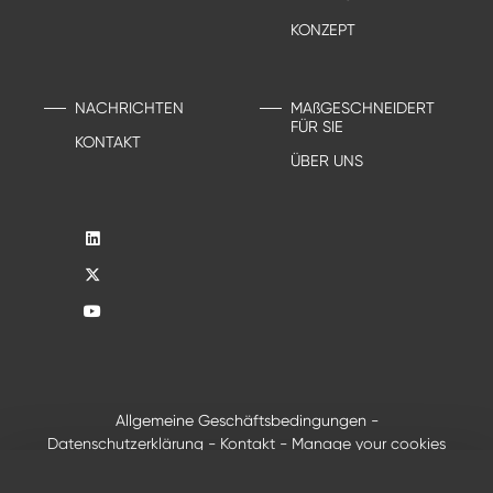
KONZEPT
NACHRICHTEN
MAßGESCHNEIDERT
FÜR SIE
KONTAKT
ÜBER UNS
Allgemeine Geschäftsbedingungen
-
Datenschutzerklärung
-
Kontakt
-
Manage your cookies
®
© 2026 - Alle Rechte vorbehalten, Creusabro
von
Industeel