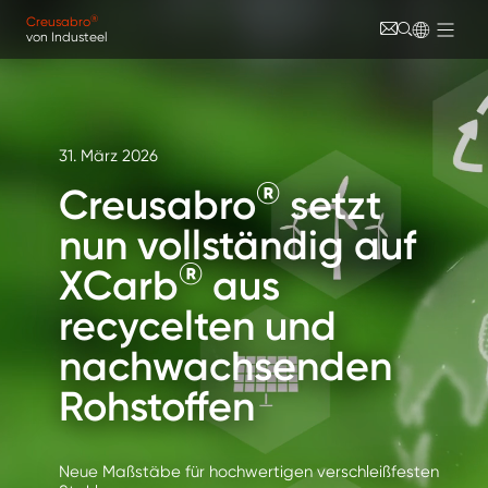
Direkt zum Inhalt
Cookie-Einstellungen
®
Creusabro
von Industeel
31. März 2026
®
Creusabro
setzt
nun vollständig auf
®
XCarb
aus
recycelten und
nachwachsenden
Rohstoffen
Neue Maßstäbe für hochwertigen verschleißfesten