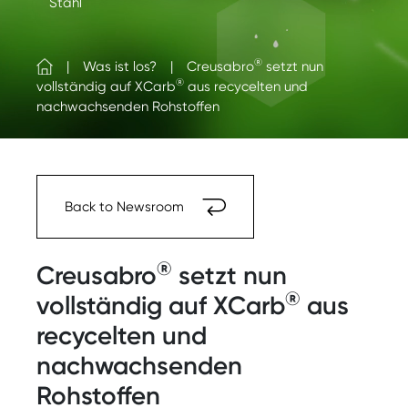
Stahl
®
Was ist los?
Creusabro
setzt nun
®
vollständig auf XCarb
aus recycelten und
nachwachsenden Rohstoffen
Back to Newsroom
®
Creusabro
setzt nun
®
vollständig auf XCarb
aus
recycelten und
nachwachsenden
Rohstoffen