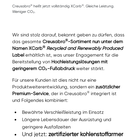
®
®
Creusabro
heißt jetzt vollständig XCarb
. Gleiche Leistung.
Weniger CO₂.
Wir sind stolz darauf, bekannt geben zu dürfen, dass
®
das gesamte
Creusabro
-Sortiment nun unter dem
®
Namen XCarb
Recycled and Renewably Produced
Label
erhältlich ist, was unser Engagement für die
Bereitstellung von
Hochleistungslösungen mit
geringerem CO₂-Fußabdruck
weiter stärkt.
Für unsere Kunden ist dies nicht nur eine
Produktweiterentwicklung, sondern ein
zusätzlicher
®
Premium-Service
, der in Creusabro
integriert ist
und Folgendes kombiniert:
Bewährte Verschleißleistung im Einsatz
Längere Lebensdauer der Ausrüstung und
geringere Ausfallzeiten
Und jetzt:
zertifizierter kohlenstoffarmer