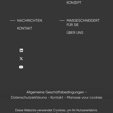
KONZEPT
NACHRICHTEN
MAßGESCHNEIDERT
FÜR SIE
KONTAKT
ÜBER UNS
Allgemeine Geschäftsbedingungen
-
Datenschutzerklärung
-
Kontakt
-
Manage your cookies
®
© 2026 - Alle Rechte vorbehalten, Creusabro
von
Industeel
Diese Website verwendet Cookies, um Ihr Nutzererlebnis