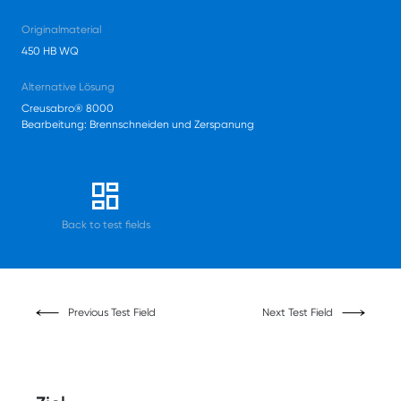
Originalmaterial
450 HB WQ
Alternative Lösung
Creusabro® 8000
Bearbeitung: Brennschneiden und Zerspanung
Back to test fields
Previous Test Field
Next Test Field