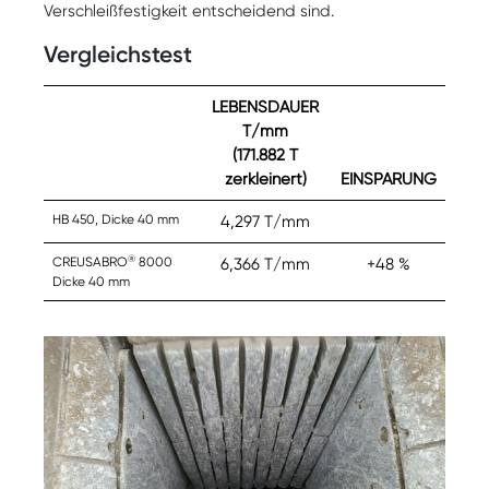
Verschleißfestigkeit entscheidend sind.
Vergleichstest
LEBENSDAUER
T/mm
(171.882 T
zerkleinert)
EINSPARUNG
HB 450, Dicke 40 mm
4,297 T/mm
®
CREUSABRO
8000
6,366 T/mm
+48 %
Dicke 40 mm