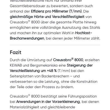
Verschleißwerkstoffe nicht nur anhand ihrer
Gesamtlebensdauer zu bewerten, sondern auch
anhand der
Effizienz pro Millimeter (T/mm)
. Die
gleichmäßige Härte und Verschleißfestigkeit
von
®
Creusabro
8000 über die gesamte Platte hinweg
ermöglichen eine vollständige Ausnutzung des Stahls
und machen ihn zur optimalen Wahl in
Hochlast-
Brechanwendungen
, bei denen jeder Millimeter zählt.
Fazit
®
Durch die Umrüstung auf
Creusabro
8000
, erzielten
KEWAB und Bergsmekaniska eine
Steigerung der
Verschleißleistung um +48 %
(T/mm) bei den
Seitenplatten von Backenbrechern – und
verbesserten so die Leistung, ohne die Konstruktion
der Teile oder den Prozess zu ändern.
®
Creusabro
8000 bestätigt seine Führungsposition
bei
Anwendungen in der Vorzerkleinerung
, bei denen
Materialzähigkeit und gleichbleibende