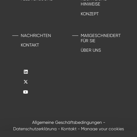
HINWEISE
KONZEPT
NACHRICHTEN
MAßGESCHNEIDERT
FÜR SIE
KONTAKT
ÜBER UNS
Allgemeine Geschäftsbedingungen
-
Datenschutzerklärung
-
Kontakt
-
Manage your cookies
®
© 2026 - Alle Rechte vorbehalten, Creusabro
von