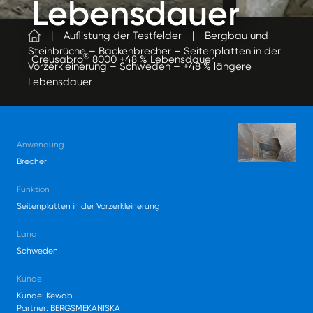
Lebensdauer
Auflistung der Testfelder
Bergbau und
Steinbrüche – Backenbrecher – Seitenplatten in der
®
Creusabro
8000 +48 % Lebensdauer
Vorzerkleinerung – Schweden – +48 % längere
Lebensdauer
Anwendung
Brecher
Funktion
Seitenplatten in der Vorzerkleinerung
Land
Schweden
Kunde
Kunde: Kewab
Partner: BERGSMEKANISKA