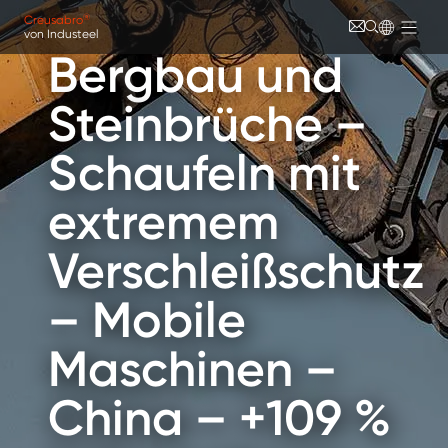
Direkt zum Inhalt
Cookie-Einstellungen
®
Creusabro
von Industeel
Bergbau und
Steinbrüche –
Schaufeln mit
extremem
Verschleißschutz
– Mobile
Maschinen –
China – +109 %