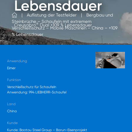
Lebensdauer
Auflistung der Testfelder
Bergbau und
Steinbrüche – Schaufeln mit extremem
®
Creusabro
Dual +109 % Lebensdauer
Verschleißschutz – Mobile Maschinen – China – +109
% Lebensdauer
Anwendung
Eimer
Funktion
Verschleißschutz für Schaufeln
Anwendung: 994 LIEBHERR-Schaufel
Land
China
Kunde
Kunde: Baotou Steel Group – Barun-Eisenprojekt