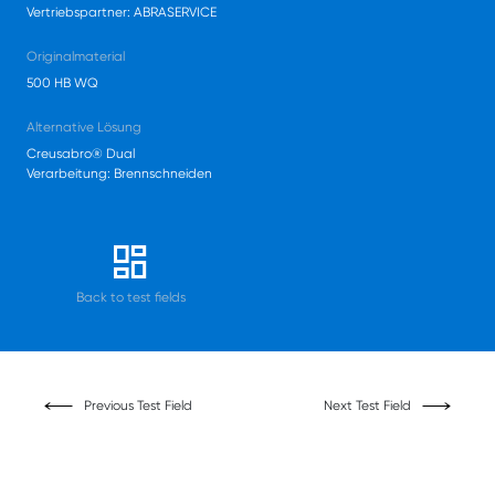
Vertriebspartner: ABRASERVICE
Originalmaterial
500 HB WQ
Alternative Lösung
Creusabro® Dual
Verarbeitung: Brennschneiden
Back to test fields
Previous Test Field
Next Test Field