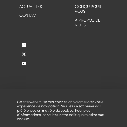
ACTUALITÉS
CONÇU POUR
VOUS
CONTACT
À PROPOS DE
NOUS
Conditions générales
-
Contact
-
Politique de
confidentialité
-
Manage your cookies
Ce site web utilise des cookies afin d'améliorer votre
®
© 2026 - Tous droits réservés, Creusabro
par Industeel
expérience de navigation. Veuillez sélectionner vos
préférences en matière de cookies. Pour plus
d'informations, consultez notre
politique relative aux
cookies
.