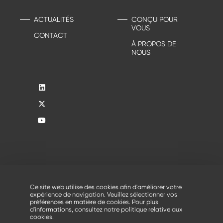
ACTUALITÉS
CONÇU POUR
VOUS
CONTACT
À PROPOS DE
NOUS
Conditions générales
-
Contact
-
Politique de
confidentialité
-
Manage your cookies
Ce site web utilise des cookies afin d'améliorer votre
®
© 2026 - Tous droits réservés, Creusabro
par Industeel
expérience de navigation. Veuillez sélectionner vos
préférences en matière de cookies. Pour plus
d'informations, consultez notre
politique relative aux
cookies
.