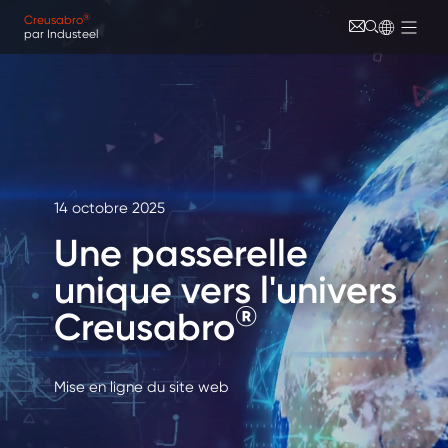
Aller au contenu principal
Panneau de gestion des cookies
®
Creusabro
par Industeel
14 octobre 2025
Une passerelle
unique vers l'univers
®
Creusabro
Mise en ligne du site web