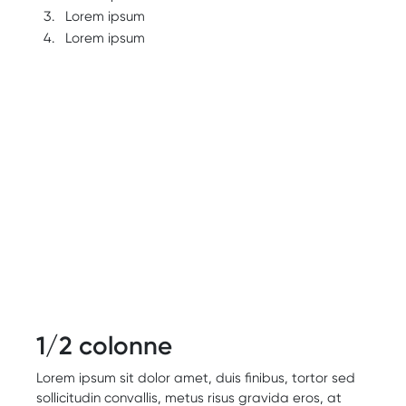
Lorem ipsum
Lorem ipsum
Lorem ipsum sit dolor amet, duis finibus, tortor sed
sollicitudin convallis, metus risus gravida eros, at
posuere velit tellus quis enim. Aliquam pretium, ligula
eu sodales tempor, velit metus ultrices lacus, id
egestas sapien massa in ex.
1/2 colonne
Lorem ipsum sit dolor amet, duis finibus, tortor sed
sollicitudin convallis, metus risus gravida eros, at