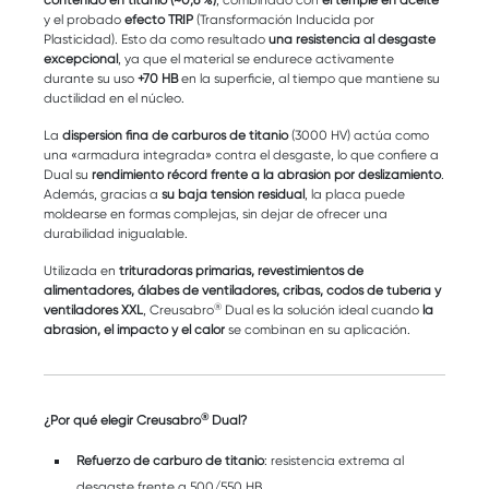
contenido en titanio (≈0,6 %)
, combinado con
el temple en aceite
y el probado
efecto TRIP
(Transformación Inducida por
Plasticidad). Esto da como resultado
una resistencia al desgaste
excepcional
, ya que el material se endurece activamente
durante su uso
+70 HB
en la superficie, al tiempo que mantiene su
ductilidad en el núcleo.
La
dispersión fina de carburos de titanio
(3000 HV) actúa como
una «armadura integrada» contra el desgaste, lo que confiere a
Dual su
rendimiento récord frente a la abrasión por deslizamiento
.
Además, gracias a
su baja tensión residual
, la placa puede
moldearse en formas complejas, sin dejar de ofrecer una
durabilidad inigualable.
Utilizada en
trituradoras primarias, revestimientos de
alimentadores, álabes de ventiladores, cribas, codos de tubería y
®
ventiladores XXL
, Creusabro
Dual es la solución ideal cuando
la
abrasión, el impacto y el calor
se combinan en su aplicación.
®
¿Por qué elegir Creusabro
Dual?
Refuerzo de carburo de titanio
: resistencia extrema al
desgaste frente a 500/550 HB