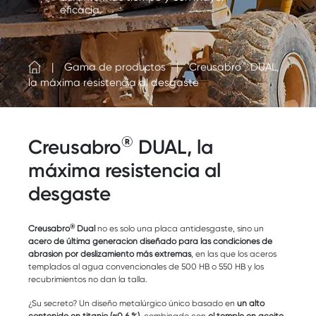
eficacia.
®
Gama de productos
Creusabro
DUAL,
la máxima resistencia al desgaste
®
Creusabro
DUAL, la
máxima resistencia al
desgaste
®
Creusabro
Dual
no es solo una placa antidesgaste, sino un
acero de última generación diseñado
para las condiciones de
abrasión por deslizamiento más extremas
, en las que los aceros
templados al agua convencionales de 500 HB o 550 HB y los
recubrimientos no dan la talla.
¿Su secreto? Un diseño metalúrgico único basado en
un alto