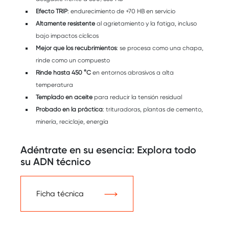
Efecto TRIP
: endurecimiento de +70 HB en servicio
Altamente resistente
al agrietamiento y la fatiga, incluso
bajo impactos cíclicos
Mejor que los recubrimientos
: se procesa como una chapa,
rinde como un compuesto
Rinde hasta 450 °C
en entornos abrasivos a alta
temperatura
Templado en aceite
para reducir la tensión residual
Probado en la práctica
: trituradoras, plantas de cemento,
minería, reciclaje, energía
Adéntrate en su esencia: Explora todo
su ADN técnico
Ficha técnica